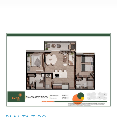
CANCHA PADEL
ALCOBA
CANCHA PADEL
PISCINA
PARQUEADERO
SENDERO